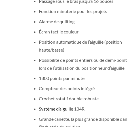
Passage sous le bras jusqu’à 16 pouces
Fonction minuterie pour les projets
Alarme de quilting
Écran tactile couleur
Position automatique de l’aiguille (position
haute/basse)
Possibilité de points entiers ou de demi-poin
lors de l’utilisation du positionneur d’aiguille
1800 points par minute
Les + 
Compteur des points intégré
MCP
Crochet rotatif double robuste
Système d’aiguille
134R
Un
accomp
personnali
Grande canette, la plus grande disponible da
vous aider à
l’industrie du quilting