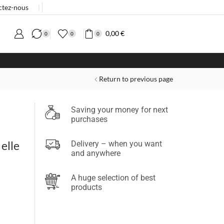
ctez-nous
❘
0,00
€
0
0
0
Return to previous page
Saving your money for next
purchases
elle
Delivery – when you want
and anywhere
A huge selection of best
products