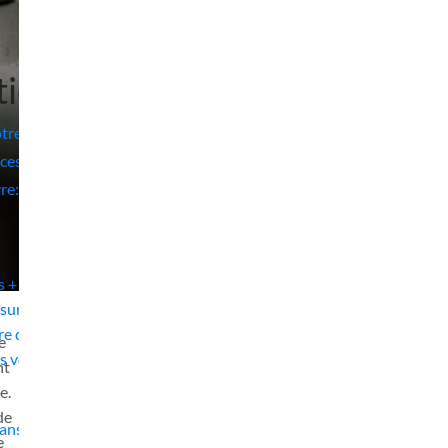
tie
tre
ces et
re:
s + 2ans
Ecran tactile couleur
Passa
sur le site
ire dans
e
Vous pouvez lire et paramétrer toutes les
Le gran
s votre
nt
informations pertinentes de votre machine long
arm Simp
e.
arm Simply Sixteen de Handi Quilter grâce à l‘écran
vous per
de
tactile couleur bien agencé. Outre les réglages
« Kin
 3ans MCP
e
immédiatement visibles de la vitesse et de la
dimens