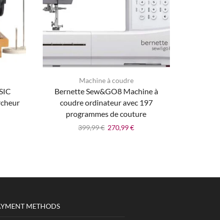
Machine à coudre
ASIC
Bernette Sew&GO8 Machine à
Machine 
rcheur
coudre ordinateur avec 197
programmes de couture
399,99
€
270,99
€
AYMENT METHODS