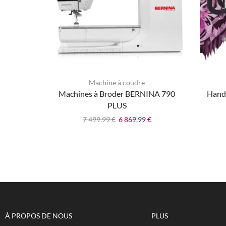
Il est IMP
garder le c
d’origine et
emballages
Machine à coudre
Machines à Broder BERNINA 790
Handi
nouvelle m
PLUS
pendant tou
7 499,99
€
6 869,99
€
durée de la
À PROPOS DE NOUS
PLUS