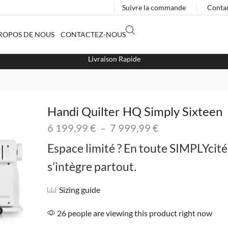
Suivre la commande
❘
Conta
ROPOS DE NOUS
CONTACTEZ-NOUS
Livraison Rapide
Handi Quilter HQ Simply Sixteen
6 199,99
€
–
7 999,99
€
Espace limité ? En toute SIMPLYcité 
s’intègre partout.
Sizing guide
26 people are viewing this product right now