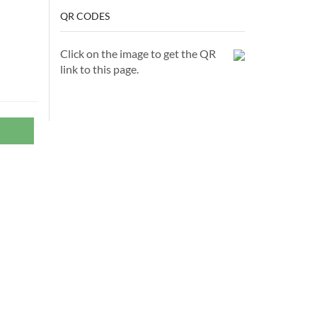
QR CODES
Click on the image to get the QR
link to this page.