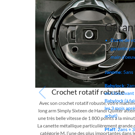
Garan
Durée de vo
garantie piè
main d’oeuv
Janome
: 5ans
Babylock
: 2an
Crochet rotatif robuste
en s’inscrivant 
Babylock (à fa
Avec son crochet rotatif robuste, votre machin
les 3 mois aprè
long arm Simply Sixteen de Handi Quilter attei
achat)
une très belle vitesse de 1 800 points à la minut
La canette métallique particulièrement grande 
Pfaff
: 2ans +
catégorie M, l’une des plus importantes dans l