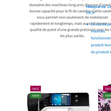
domaine des machines long arm, dispose d’une t
Husqvarna
: 2
bonne capacité pour le fil de canette. Cette cane
MCP
vous permet non seulement de matelasser
rapidement et longtemps, mais aussi d’obtenir 
En cas de p
qualité de point d’une grande précision avec les f
mauvais
les plus variés.
fonctionne
produit livr
du produit 
frais si celui
sous garanti
les couts de
réparation 
totalement 
SALE
SAL
charge par 
NEW
NE
atelier (hor
et pièces d’