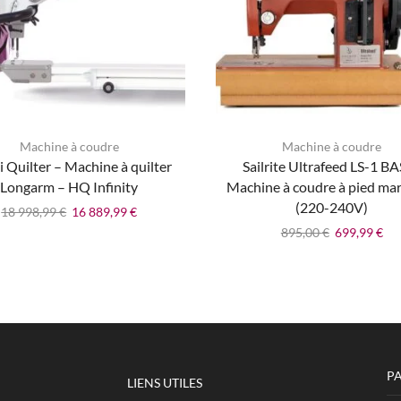
ERATIF de
arton
 les
 de votre
Machine à coudre
Machine à coudre
 Quilter – Machine à quilter
Sailrite Ultrafeed LS-1 B
achine
Longarm – HQ Infinity
Machine à coudre à pied ma
te la
(220-240V)
18 998,99
€
16 889,99
€
 garantie
895,00
€
699,99
€
P
LIENS UTILES