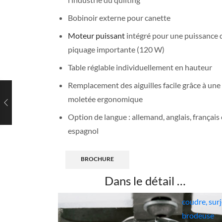
votre nouve
Bobinoir externe pour canette
machine. Of
Moteur puissant
intégré pour une puissance 
illimités, s
piquage importante (120 W)
vous, en ma
Table réglable individuellement en hauteur
distance
Remplacement des aiguilles facile grâce à une 
Des
cours
moletée ergonomique
collectifs
en
les mois, su
Option de langue : allemand, anglais, français 
inscription 
espagnol
rubrique « l
de notre sit
BROCHURE
Des
conseil
Dans le détail …
votre futur
coudre, sur
brodeuse