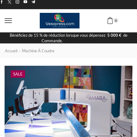
0
Bénéficiez de 15 % de réduction lorsque vous dépensez
5 000 €
de
Commande.
Visiter la Boutique
Accueil
Machine À Coudre
SALE