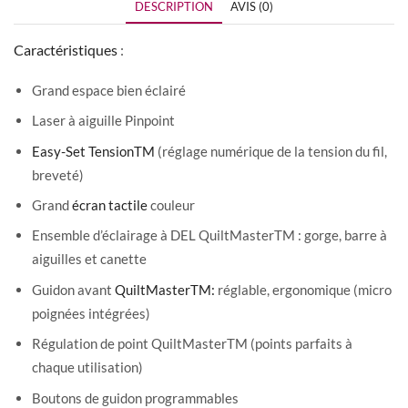
DESCRIPTION
AVIS (0)
Caractéristiques
:
Grand espace bien éclairé
Laser à aiguille Pinpoint
Easy-Set TensionTM
(réglage numérique de la tension du fil,
breveté)
Grand
écran tactile
couleur
Ensemble d’éclairage à DEL QuiltMasterTM : gorge, barre à
aiguilles et canette
Guidon avant
QuiltMasterTM:
réglable, ergonomique (micro
poignées intégrées)
Régulation de point QuiltMasterTM (points parfaits à
chaque utilisation)
Boutons de guidon programmables