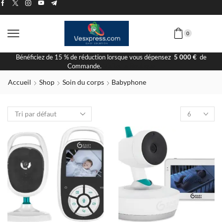
0
Bénéficiez de 15 % de réduction lorsque vous dépensez
5 000 €
de
Commande.
Visiter la Boutique
Accueil
Shop
Soin du corps
Babyphone