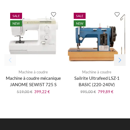
SALE
SALE
NEW
NEW
Machine à coudre
Machine à coudre
Machine à coudre mécanique
Sailrite Ultrafeed LSZ-1
JANOME SEWIST 725 S
BASIC (220-240V)
519,00
€
399,22
€
995,00
€
799,89
€