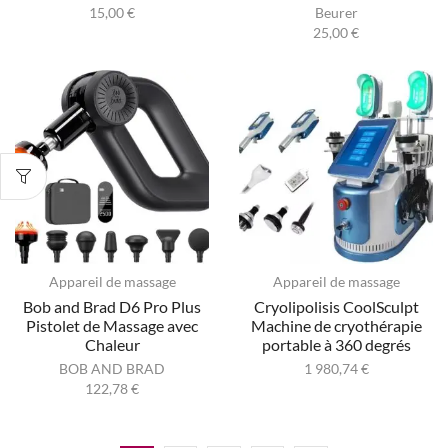
15,00
€
Beurer
25,00
€
Appareil de massage
Appareil de massage
Bob and Brad D6 Pro Plus
Cryolipolisis CoolSculpt
Pistolet de Massage avec
Machine de cryothérapie
Chaleur
portable à 360 degrés
BOB AND BRAD
1 980,74
€
122,78
€