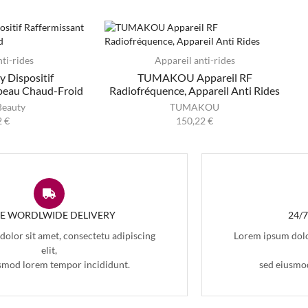
ti-rides
Appareil anti-rides
Dispositif
TUMAKOU Appareil RF
 peau Chaud-Froid
Radiofréquence, Appareil Anti Rides
eauty
TUMAKOU
2
€
150,22
€
EE WORDLWIDE DELIVERY
24/
olor sit amet, consectetu adipiscing
Lorem ipsum dolor
elit,
smod lorem tempor incididunt.
sed eiusmo