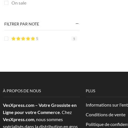
On sale
FILTRER PAR NOTE
5
5
À PROPOS DE NOUS
PLUS
Informations sur l'en
VesXpress.com – Votre Grossiste en
Ligne pour votre Commerce
. Chez
Conditions de vente
VesXpress.com
, nous sommes
Politique de confident
spécialisés dans la distribution en gros