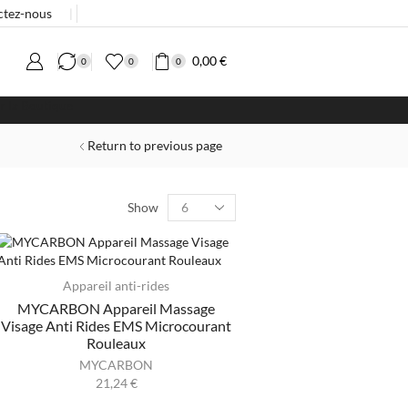
ctez-nous
❘
0,00
€
0
0
0
er la Boutique
Return to previous page
Show
Appareil anti-rides
MYCARBON Appareil Massage
Visage Anti Rides EMS Microcourant
Rouleaux
MYCARBON
21,24
€