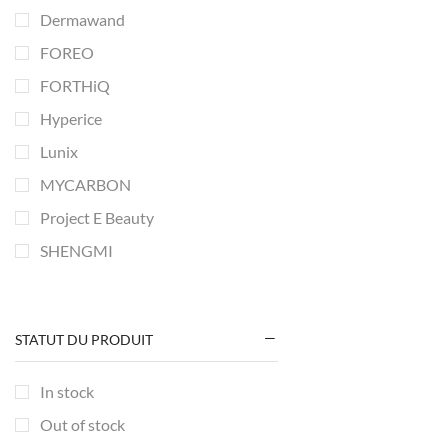
Dermawand
FOREO
FORTHiQ
Hyperice
Lunix
MYCARBON
Project E Beauty
SHENGMI
TheraGun
Thumper
STATUT DU PRODUIT
TOUCHBeauty
TUMAKOU
In stock
Out of stock