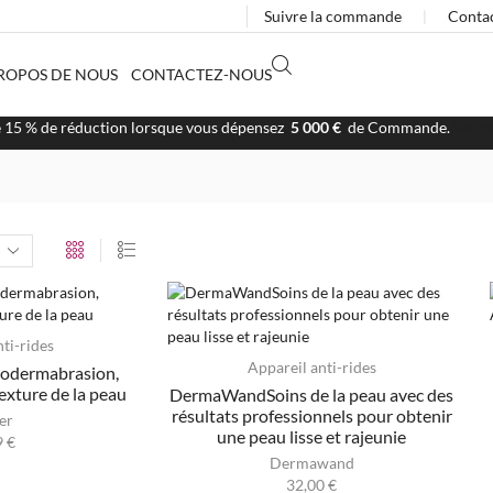
Suivre la commande
❘
Conta
ROPOS DE NOUS
CONTACTEZ-NOUS
e 15 % de réduction lorsque vous dépensez
5 000 €
de Commande.
Visit
ti-rides
Appareil anti-rides
rodermabrasion,
texture de la peau
DermaWandSoins de la peau avec des
résultats professionnels pour obtenir
er
une peau lisse et rajeunie
9
€
Dermawand
32,00
€