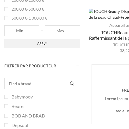
100,00
€
-
200,00
€
200,00
€
-
500,00
€
500,00
€
-
1 000,00
€
Appareil an
TOUCHBeauty 
Raffermissant de la
APPLY
TOUCHB
33,2
FILTRER PAR PRODUCTEUR
FR
Babymoov
Lorem ipsum d
Beurer
sed eiu
BOB AND BRAD
Depsoul