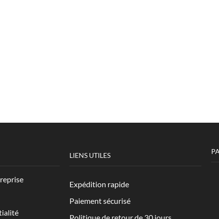
P
LIENS UTILES
treprise
Expédition rapide
Paiement sécurisé
ialité
Politique de retour de 30 jours