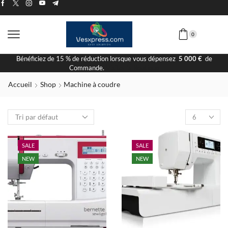
0
Bénéficiez de 15 % de réduction lorsque vous dépensez
5 000 €
de
Commande.
Visiter la Boutique
Accueil
Shop
Machine à coudre
SALE
SALE
NEW
NEW