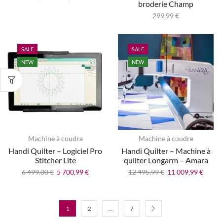
broderie Champ
299,99
€
SALE
SALE
NEW
NEW
Machine à coudre
Machine à coudre
Handi Quilter – Logiciel Pro
Handi Quilter – Machine à
Stitcher Lite
quilter Longarm – Amara
6 499,00
€
5 700,99
€
12 495,99
€
11 009,99
€
1
2
…
7