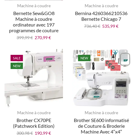
Machine à coudre
Machine à coudre
Bernette Sew&GO8
Bernina 4260366210536
Machine à coudre
Bernette Chicago 7
ordinateur avec 197
736,40
€
535,99
€
programmes de couture
399,99
€
270,99
€
SALE
NEW
NEW
Machine à coudre
Machine à coudre
Brother CX70PE
Brother SE600 informatisé
(Patchwork Edition)
de Couture & Broderie
Machine Avec 4″x4″
300,98
€
190,99
€