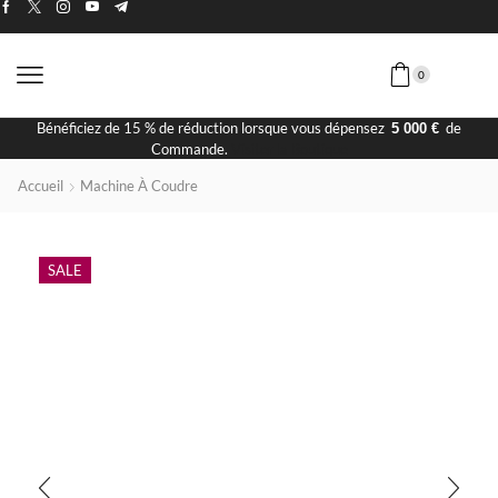
0
Bénéficiez de 15 % de réduction lorsque vous dépensez
de
5 000 €
Commande.
Visiter la Boutique
Accueil
Machine À Coudre
SALE