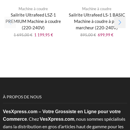
Machine à coudre
Machine à coudre
Sailrite Ultrafeed LSZ-1
Sailrite Ultrafeed LS-1 BASIC
PREMIUM Machine à coudre
Machine à coudre à pied
(220-240V)
marcheur (220-240V)
1 695,00
€
1 199,95
€
895,00
€
699,99
€
À PROPOS DE NOUS
VesXpress.com – Votre Grossiste en Ligne pour votre
. Chez
, nous sommes spécialisés
Commerce
VesXpress.com
dans la distribution en gros d’articles haut de gamme pour les