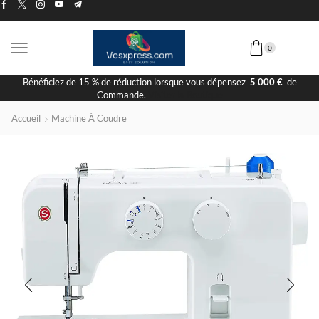
0
Livraison Rapide
Accueil
Machine À Coudre