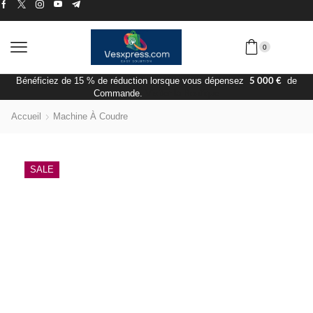
0
5 000 €
Bénéficiez de 15 % de réduction lorsque vous dépensez
de
Commande.
Visiter la Boutique
Accueil
Machine À Coudre
SALE