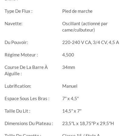
Type De Flux :
Pied de marche
Navette:
Oscillant (actionné par
came/culbuteur)
Du Pouvoir:
220-240 V CA, 3/4 CV, 4,5 A
Régime Moteur :
4,500
Course De La Barre À
34mm
Aiguille :
Lubrification:
Manuel
Espace Sous Les Bras :
7″ x 4,5″
Taille Du Lit :
14,5″ x 7″
Dimensions Du Plateau :
23,5″L x 18,75″P x 29,5″H
Taille De Canette :
Classe 15 / Style A