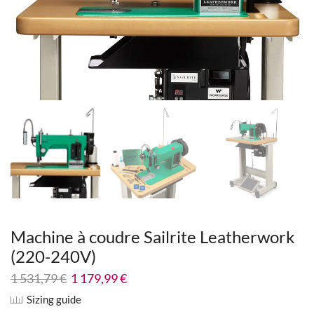
Machine à coudre Sailrite Leatherwork
(220-240V)
1 531,79
€
1 179,99
€
Sizing guide