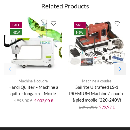
Related Products
SALE
SALE
NEW
NEW
Machine à coudre
Machine à coudre
Handi Quilter – Machine à
Sailrite Ultrafeed LS-1
quilter longarm – Moxie
PREMIUM Machine à coudre
à pied mobile (220-240V)
4 998,00
€
4 002,00
€
1 395,00
€
999,99
€