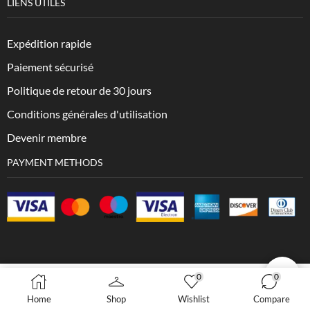
LIENS UTILES
Expédition rapide
Paiement sécurisé
Politique de retour de 30 jours
Conditions générales d'utilisation
Devenir membre
PAYMENT METHODS
0
0
Copyright © 2023 VesXpress.com
AJOUTER AU PANIER
BUY NOW
Home
Shop
Wishlist
Compare