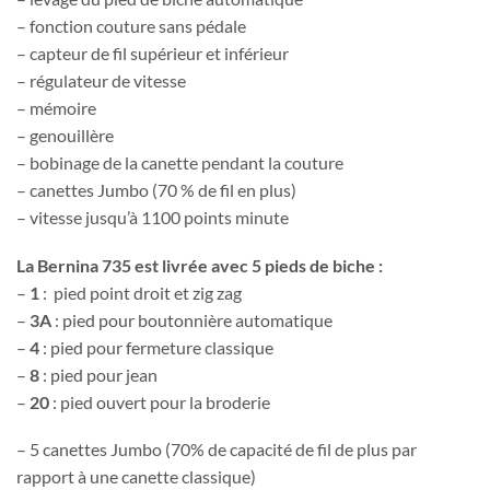
– fonction couture sans pédale
– capteur de fil supérieur et inférieur
– régulateur de vitesse
– mémoire
– genouillère
– bobinage de la canette pendant la couture
– canettes Jumbo (70 % de fil en plus)
– vitesse jusqu’à 1100 points minute
La Bernina 735 est livrée avec 5 pieds de biche :
–
1
: pied point droit et zig zag
–
3A
: pied pour boutonnière automatique
–
4
: pied pour fermeture classique
–
8
: pied pour jean
–
20
: pied ouvert pour la broderie
– 5 canettes Jumbo (70% de capacité de fil de plus par
rapport à une canette classique)