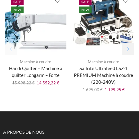
SALE
SALE
NEW
NEW
Machine à coudre
Machine à coudre
Handi Quilter – Machine à
Sailrite Ultrafeed LSZ-1
quilter Longarm – Forte
PREMIUM Machine à coudre
(220-240V)
15 998,22
€
14 552,22
€
1 695,00
€
1 199,95
€
À PROPOS DE NOUS