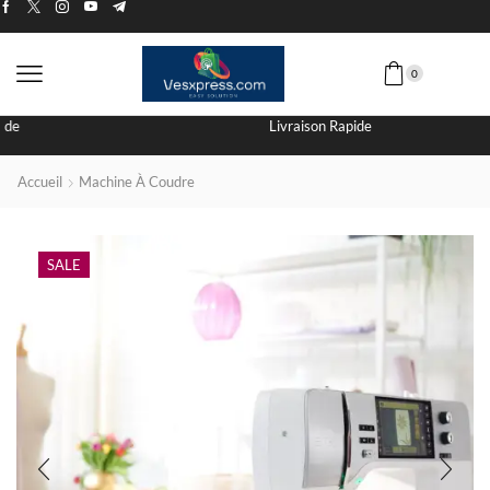
0
Livraison Rapide
Accueil
Machine À Coudre
SALE