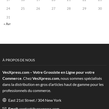
24
25
26
27
28
29
30
31
« Avr
À PROPOS DE NOUS
VesXpress.com – Votre Grossiste en Ligne pour votre
Commerce
. Chez
VesXpress.com
, nous sommes spécialisés
dans la distribution en gros d’articles haut de gamme pour les
professionnels du commerce.
East 21st Street / 304 New York
Email:
contact@vesxpress.com