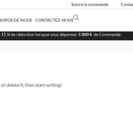
Suivre la commande
❘
Conta
ROPOS DE NOUS
CONTACTEZ-NOUS
e 15 % de réduction lorsque vous dépensez
5 000 €
de Commande.
Visit
or delete it, then start writing!