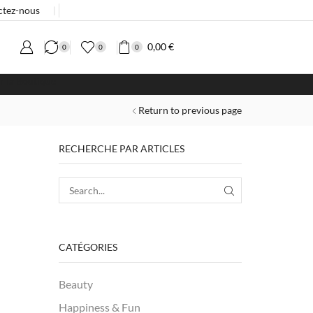
ctez-nous
❘
0,00
€
0
0
0
er la Boutique
Return to previous page
RECHERCHE PAR ARTICLES
CATÉGORIES
Beauty
Happiness & Fun