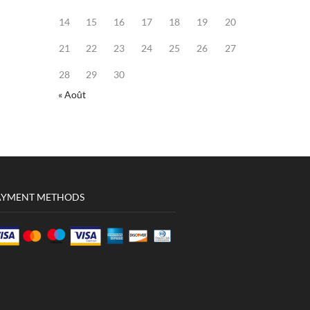
14
15
16
17
18
19
20
21
22
23
24
25
26
27
28
29
30
« Août
AYMENT METHODS