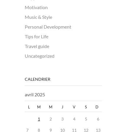
Motivation
Music & Style
Personal Development
Tips for Life
Travel guide
Uncategorized
CALENDRIER
avril 2025
L
M
M
J
V
S
D
1
2
3
4
5
6
7
8
9
10
11
12
13