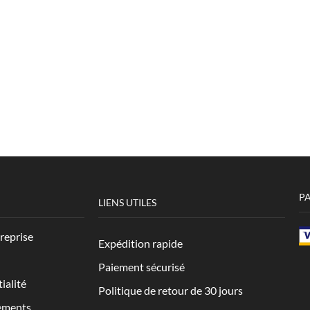
P
LIENS UTILES
treprise
Expédition rapide
Paiement sécurisé
ialité
Politique de retour de 30 jours
ements