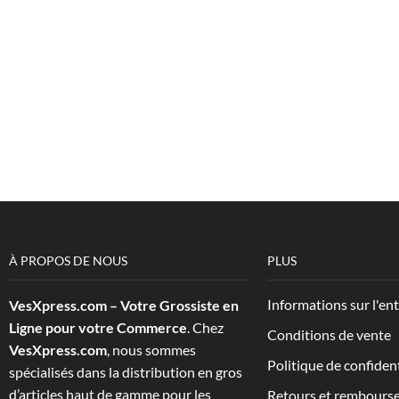
À PROPOS DE NOUS
PLUS
Informations sur l'en
VesXpress.com – Votre Grossiste en
Ligne pour votre Commerce
. Chez
Conditions de vente
VesXpress.com
, nous sommes
Politique de confident
spécialisés dans la distribution en gros
d’articles haut de gamme pour les
Retours et rembours