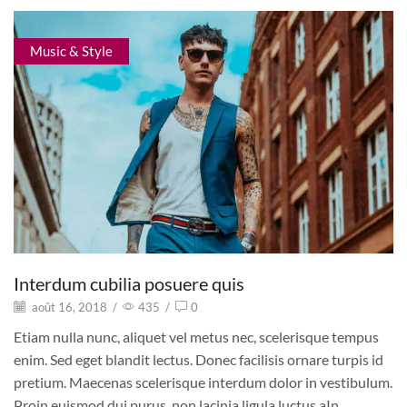
Music & Style
Interdum cubilia posuere quis
août 16, 2018
/
435
/
0
Etiam nulla nunc, aliquet vel metus nec, scelerisque tempus
enim. Sed eget blandit lectus. Donec facilisis ornare turpis id
pretium. Maecenas scelerisque interdum dolor in vestibulum.
Proin euismod dui purus, non lacinia ligula luctus aIn