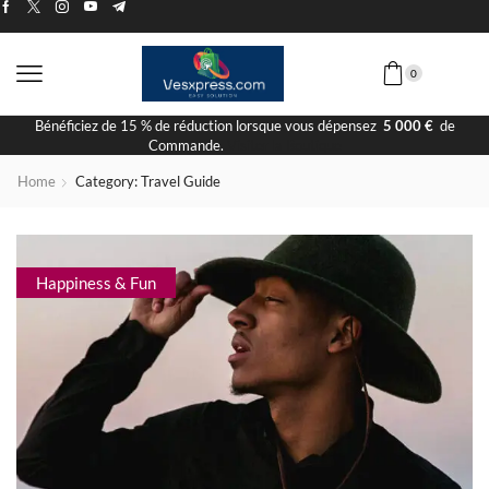
0
Bénéficiez de 15 % de réduction lorsque vous dépensez
5 000 €
de
Commande.
Visiter la Boutique
Home
Category: Travel Guide
Happiness & Fun