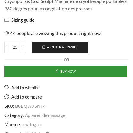
Cryolipolisis CoolSculpt Machine de cryothérapie portable à
360 degrés pour la congélation des graisses
Sizing guide
44 people are viewing this product right now
AJOUTER AU PANIER
OR
BUY NOW
Add to wishlist
Add to compare
SKU:
B0BQW75NT4
Category:
Appareil de massage
Marque :
owitoghlo