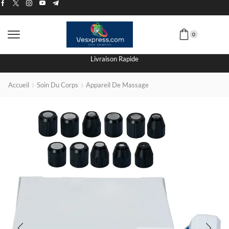
0
Livraison Rapide
Accueil
Soin Du Corps
Appareil De Massage