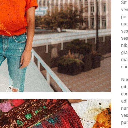
Si
ve
pot
nun
ve
ves
ni
gr
mag
soc
Nun
nib
co
adi
nu
ve
pul