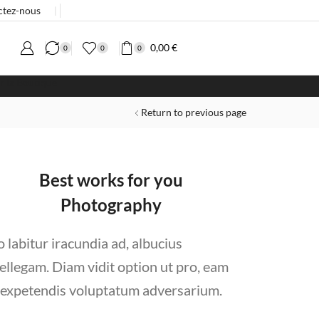
ctez-nous
❘
0,00
€
0
0
0
Return to previous page
Best works for you
Photography
o labitur iracundia ad, albucius
tellegam. Diam vidit option ut pro, eam
 expetendis voluptatum adversarium.