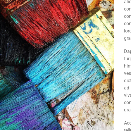
al
co
co
con
lor
gra
Da
tur
hi
ve
dic
ad
vi
co
gra
Ac
tel