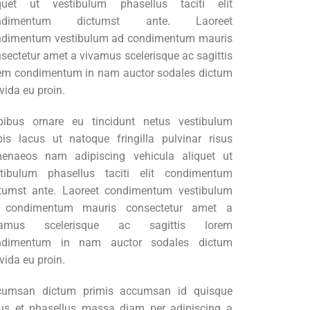
iquet ut vestibulum phasellus taciti elit
ndimentum dictumst ante. Laoreet
ndimentum vestibulum ad condimentum mauris
sectetur amet a vivamus scelerisque ac sagittis
em condimentum in nam auctor sodales dictum
vida eu proin.
pibus ornare eu tincidunt netus vestibulum
pis lacus ut natoque fringilla pulvinar risus
menaeos nam adipiscing vehicula aliquet ut
stibulum phasellus taciti elit condimentum
tumst ante. Laoreet condimentum vestibulum
 condimentum mauris consectetur amet a
vamus scelerisque ac sagittis lorem
ndimentum in nam auctor sodales dictum
vida eu proin.
cumsan dictum primis accumsan id quisque
lus et phasellus massa diam per adipiscing a