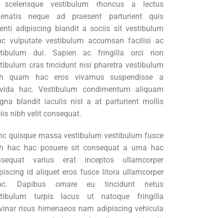
t scelerisque vestibulum rhoncus a lectus
nenatis neque ad praesent parturient quis
enti adipiscing blandit a sociis sit vestibulum
c vulputate vestibulum accumsan facilisi ac
stibulum dui. Sapien ac fringilla orci non
tibulum cras tincidunt nisi pharetra vestibulum
bh quam hac eros vivamus suspendisse a
avida hac. Vestibulum condimentum aliquam
na blandit iaculis nisl a at parturient mollis
iis nibh velit consequat.
c quisque massa vestibulum vestibulum fusce
h hac hac posuere sit consequat a urna hac
nsequat varius erat inceptos ullamcorper
piscing id aliquet eros fusce litora ullamcorper
nc. Dapibus ornare eu tincidunt netus
stibulum turpis lacus ut natoque fringilla
vinar risus himenaeos nam adipiscing vehicula