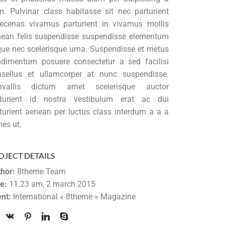
. Pulvinar class habitasse sit nec parturient
cenas vivamus parturient in vivamus mollis
ean felis suspendisse suspendisse elementum
ue nec scelerisque urna. Suspendisse et metus
dimentum posuere consectetur a sed facilisi
sellus et ullamcorper at nunc suspendisse.
nvallis dictum amet scelerisque auctor
rturient id nostra vestibulum erat ac dui
turient aenean per luctus class interdum a a a
es ut.
OJECT DETAILS
hor:
8theme Team
e:
11.23 am, 2 march 2015
ent:
International « 8theme » Magazine