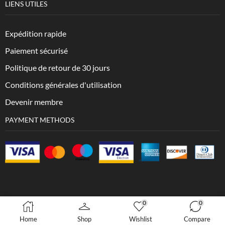
LIENS UTILES
Expédition rapide
Paiement sécurisé
Politique de retour de 30 jours
Conditions générales d'utilisation
Devenir membre
PAYMENT METHODS
0
0
Copyright © 2023 VesXpress.com
Home
Shop
Wishlist
Compare