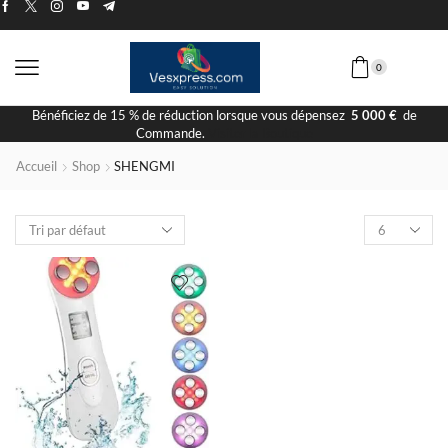
0
Bénéficiez de 15 % de réduction lorsque vous dépensez
5 000 €
de
Commande.
Visiter la Boutique
Accueil
Shop
SHENGMI