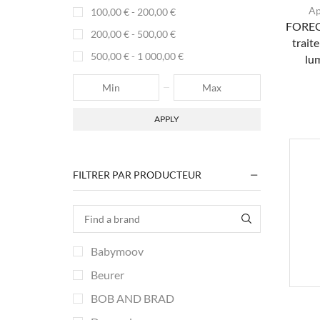
Ap
100,00
€
-
200,00
€
FOREO
200,00
€
-
500,00
€
trait
500,00
€
-
1 000,00
€
lu
APPLY
FILTRER PAR PRODUCTEUR
Babymoov
Beurer
BOB AND BRAD