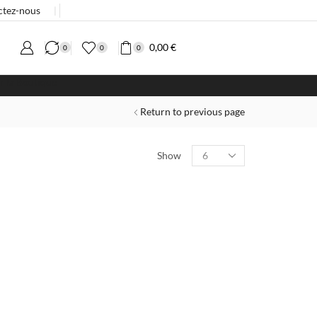
ctez-nous
❘
0,00
€
0
0
0
er la Boutique
Return to previous page
Show