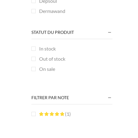
Depsoul
Dermawand
FOREO
FORTHiQ
STATUT DU PRODUIT
Hyperice
In stock
Lunix
Out of stock
MYCARBON
On sale
Project E Beauty
SHENGMI
TheraGun
FILTRER PAR NOTE
Thumper
TOUCHBeauty
(1)
TUMAKOU
+11 more