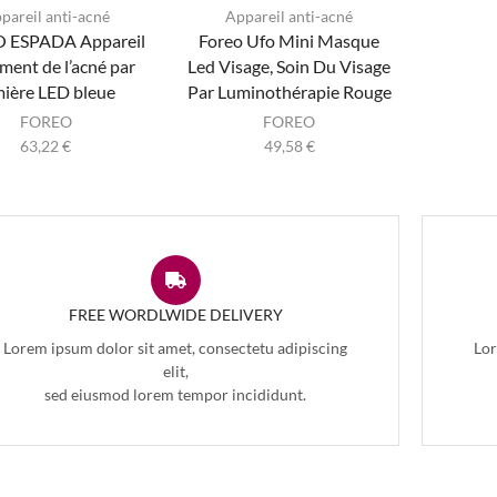
pareil anti-acné
Appareil anti-acné
 ESPADA Appareil
Foreo Ufo Mini Masque
ement de l’acné par
Led Visage, Soin Du Visage
mière LED bleue
Par Luminothérapie Rouge
FOREO
FOREO
63,22
€
49,58
€
FREE WORDLWIDE DELIVERY
Lorem ipsum dolor sit amet, consectetu adipiscing
Lor
elit,
sed eiusmod lorem tempor incididunt.