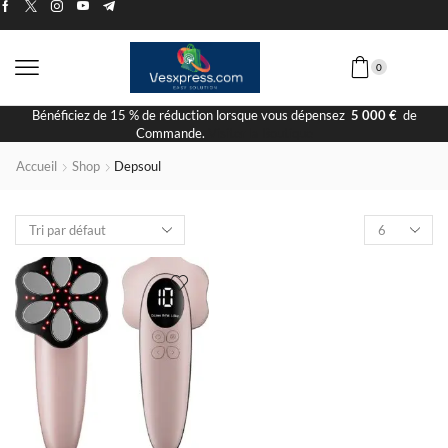
0
Bénéficiez de 15 % de réduction lorsque vous dépensez
5 000 €
de
Commande.
Visiter la Boutique
Accueil
Shop
Depsoul