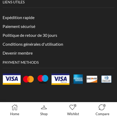
LIENS UTILES
Expédition rapide
Paiement sécurisé
Politique de retour de 30 jours
Conditions générales d'utilisation
Devenir membre
PAYMENT METHODS
0
0
Copyright © 2023 VesXpress.com
Home
Shop
Wishlist
Compare