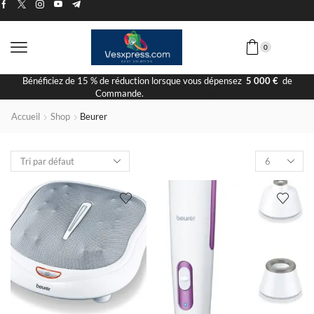
0
Bénéficiez de 15 % de réduction lorsque vous dépensez
5 000 €
de
Commande.
Visiter la Boutique
Accueil
Shop
Beurer