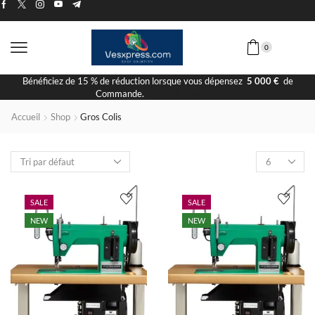
0
Bénéficiez de 15 % de réduction lorsque vous dépensez
5 000 €
de
Commande.
Visiter la Boutique
Accueil
Shop
Gros Colis
SALE
SALE
NEW
NEW