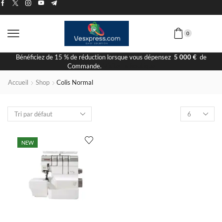
0
Bénéficiez de 15 % de réduction lorsque vous dépensez
5 000 €
de
Commande.
Visiter la Boutique
Accueil
Shop
Colis Normal
NEW