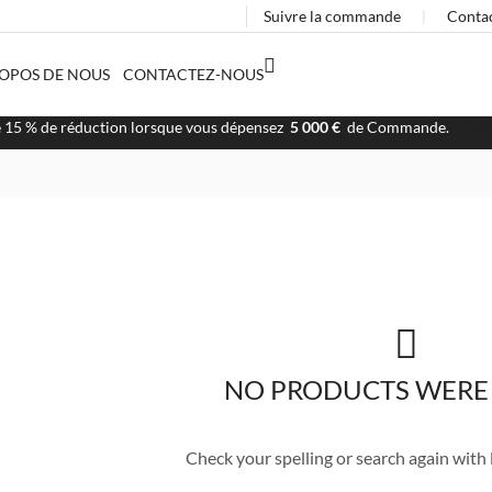
Suivre la commande
❘
Conta
ROPOS DE NOUS
CONTACTEZ-NOUS
e 15 % de réduction lorsque vous dépensez
5 000 €
de Commande.
Visit
NO PRODUCTS WERE
Check your spelling or search again with l