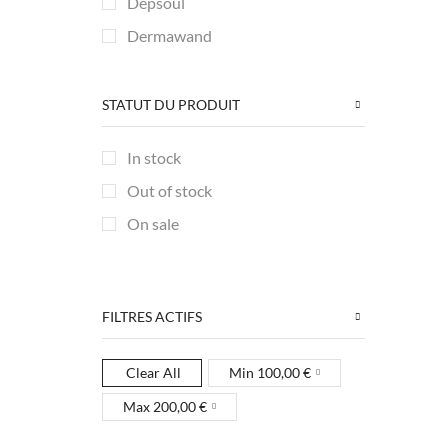
Depsoul
Dermawand
FOREO
FORTHiQ
STATUT DU PRODUIT
Hyperice
In stock
Lunix
Out of stock
MYCARBON
On sale
Project E Beauty
SHENGMI
TheraGun
FILTRES ACTIFS
Thumper
TOUCHBeauty
Clear All
Min
100,00
€
TUMAKOU
Max
200,00
€
+11 more