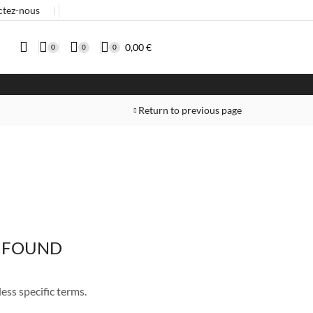
ctez-nous
❘
0,00
€
0
0
0
er la Boutique
Return to previous page
 FOUND
ess specific terms.